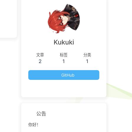
Kukuki
文章
标签
分类
2
1
1
GitHub
公告
你好！