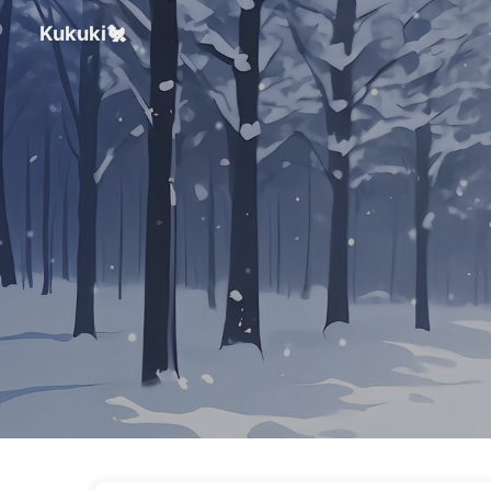
Kukuki🐔